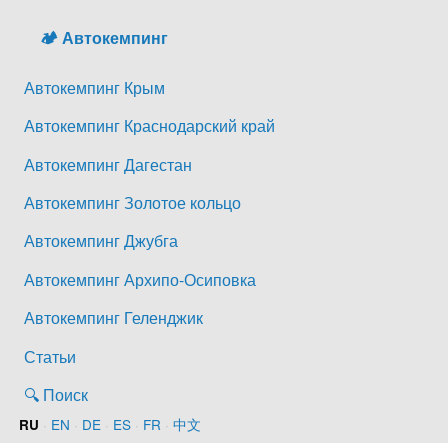
🏕️ Автокемпинг
Автокемпинг Крым
Автокемпинг Краснодарский край
Автокемпинг Дагестан
Автокемпинг Золотое кольцо
Автокемпинг Джубга
Автокемпинг Архипо-Осиповка
Автокемпинг Геленджик
Статьи
🔍 Поиск
·
EN
·
DE
·
ES
·
FR
·
中文
RU