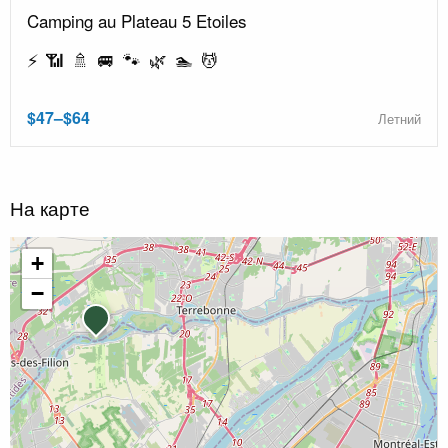
Camping au Plateau 5 Etoiles
⚡ 📶 🚿 🚐 🐾 🌿 🏊 💆
$47–$64
Летний
На карте
+
−