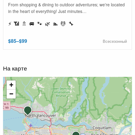
From shopping & dining to outdoor adventures; we're located
in the heart of everything! Just minutes…
⚡ 📶 🚿 🚐 🐾 🌿 🏊 💆 🔧
$85–$99
Всесезонный
На карте
+
−