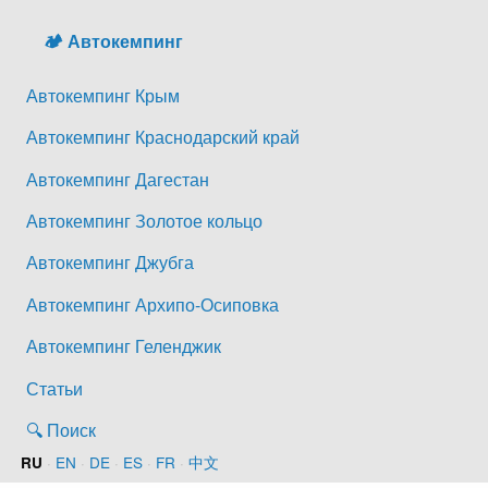
🏕️ Автокемпинг
Автокемпинг Крым
Автокемпинг Краснодарский край
Автокемпинг Дагестан
Автокемпинг Золотое кольцо
Автокемпинг Джубга
Автокемпинг Архипо-Осиповка
Автокемпинг Геленджик
Статьи
🔍 Поиск
·
EN
·
DE
·
ES
·
FR
·
中文
RU