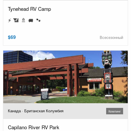
Tynehead RV Camp
⚡ 📶 🚿 🚐 🐾
$69
Всесезонный
Канада · Британская Колумбия
Кемпинг
Capilano River RV Park