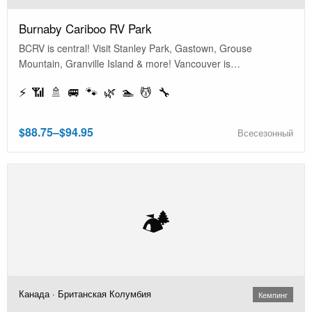
Burnaby Cariboo RV Park
BCRV is central! Visit Stanley Park, Gastown, Grouse
Mountain, Granville Island & more! Vancouver is…
⚡ 📶 🚿 🚐 🐾 🌿 🏊 💆 🔧
$88.75–$94.95
Всесезонный
🏕️
Канада · Британская Колумбия
Кемпинг