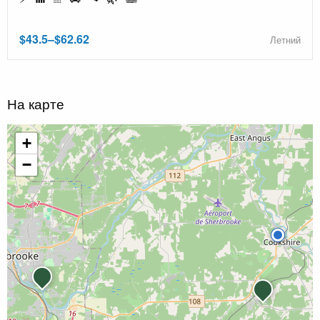
$43.5–$62.62
Летний
На карте
+
−