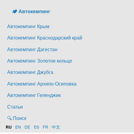
🏕️ Автокемпинг
Автокемпинг Крым
Автокемпинг Краснодарский край
Автокемпинг Дагестан
Автокемпинг Золотое кольцо
Автокемпинг Джубга
Автокемпинг Архипо-Осиповка
Автокемпинг Геленджик
Статьи
🔍 Поиск
·
EN
·
DE
·
ES
·
FR
·
中文
RU