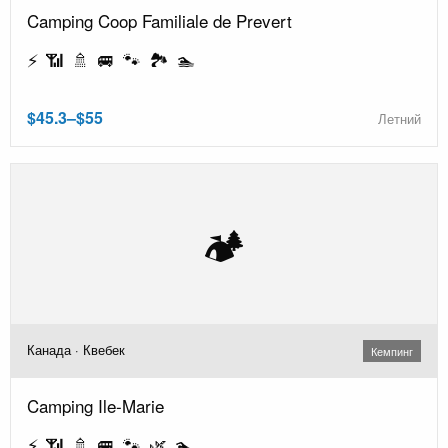
Camping Coop Familiale de Prevert
⚡ 📶 🚿 🚐 🐾 🏞️ 🏊
$45.3–$55
Летний
🏕️
Канада · Квебек
Кемпинг
Camping Ile-Marie
⚡ 📶 🚿 🚐 🐾 🌿 🏊