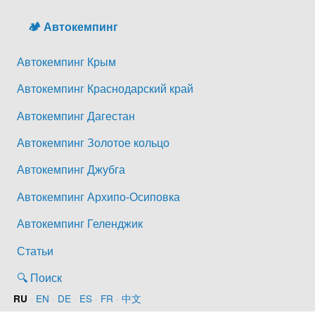
🏕️ Автокемпинг
Автокемпинг Крым
Автокемпинг Краснодарский край
Автокемпинг Дагестан
Автокемпинг Золотое кольцо
Автокемпинг Джубга
Автокемпинг Архипо-Осиповка
Автокемпинг Геленджик
Статьи
🔍 Поиск
·
EN
·
DE
·
ES
·
FR
·
中文
RU