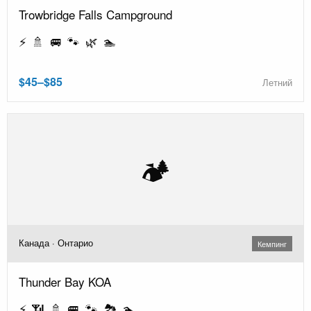
Trowbridge Falls Campground
⚡ 🚿 🚐 🐾 🌿 🏊
$45–$85
Летний
🏕️
Канада · Онтарио
Кемпинг
Thunder Bay KOA
⚡ 📶 🚿 🚐 🐾 🏞️ 🏊