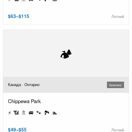
$63–$115
Летний
🏕️
Канада · Онтарио
Кемпинг
Chippewa Park
⚡ 📶 🚿 🚐 🐾 🏞️ 🏊
$49–$55
Летний