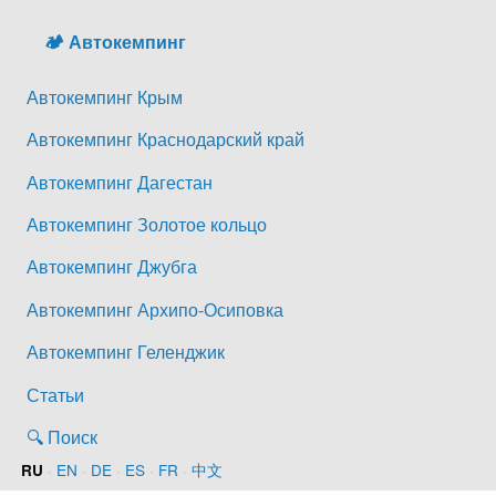
🏕️ Автокемпинг
Автокемпинг Крым
Автокемпинг Краснодарский край
Автокемпинг Дагестан
Автокемпинг Золотое кольцо
Автокемпинг Джубга
Автокемпинг Архипо-Осиповка
Автокемпинг Геленджик
Статьи
🔍 Поиск
·
EN
·
DE
·
ES
·
FR
·
中文
RU