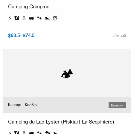
Camping Compton
⚡ 📶 🚿 🚐 🐾 🏊 💆
$63.5–$74.5
Летний
🏕️
Канада · Квебек
Кемпинг
Camping du Lac Lyster (Piskiart-La Sequiniere)
⚡ 📶 🚿 🚐 🐾 🏞️ 🏊