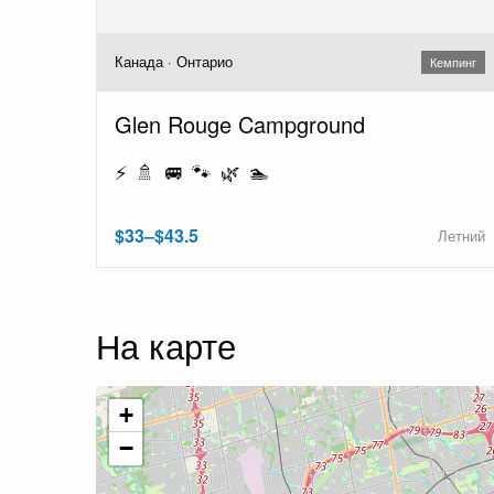
Канада · Онтарио
Кемпинг
Glen Rouge Campground
⚡ 🚿 🚐 🐾 🌿 🏊
$33–$43.5
Летний
На карте
+
−