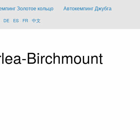
емпинг Золотое кольцо
Автокемпинг Джубга
·
DE
·
ES
·
FR
·
中文
lea-Birchmount