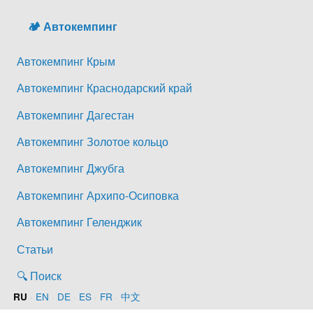
🏕️ Автокемпинг
Автокемпинг Крым
Автокемпинг Краснодарский край
Автокемпинг Дагестан
Автокемпинг Золотое кольцо
Автокемпинг Джубга
Автокемпинг Архипо-Осиповка
Автокемпинг Геленджик
Статьи
🔍 Поиск
·
EN
·
DE
·
ES
·
FR
·
中文
RU