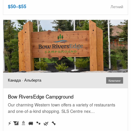
$50–$55
Летний
Канада · Альберта
Кемпинг
Bow RiversEdge Campground
Our charming Western town offers a variety of restaurants
and one-of-a-kind shopping. SLS Centre nex…
⚡ 📶 🚿 🚐 🐾 🌿 🔧