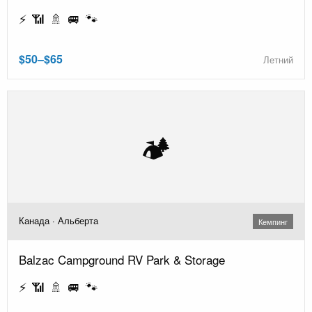
⚡ 📶 🚿 🚐 🐾
$50–$65
Летний
🏕️
Канада · Альберта
Кемпинг
Balzac Campground RV Park & Storage
⚡ 📶 🚿 🚐 🐾