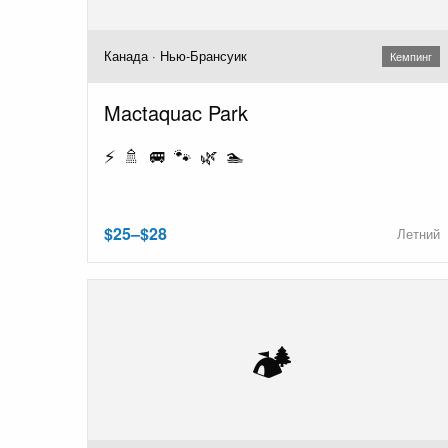
Канада · Нью-Брансуик
Кемпинг
Mactaquac Park
⚡ 🚿 🚐 🐾 🌿 🏊
$25–$28
Летний
🏕️