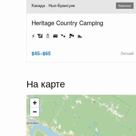
Канада · Нью-Брансуик
Кемпинг
Heritage Country Camping
⚡ 📶 🚿 🚐 🐾 🏞️ 🏊
$45–$65
Летний
На карте
+
−