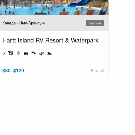
Канада · Нью-Брансуик
Кемпинг
Hartt Island RV Resort & Waterpark
⚡ 📶 🚿 🚐 🐾 🌿 🏊
$80–$120
Летний