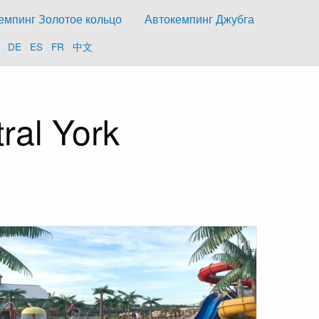
емпинг Золотое кольцо
Автокемпинг Джубга
·
DE
·
ES
·
FR
·
中文
ral York