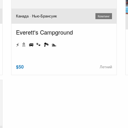
Канада · Нью-Брансуик
Кемпинг
Everett's Campground
⚡ 🚿 🚐 🐾 🏞️ 🏊
$50
Летний