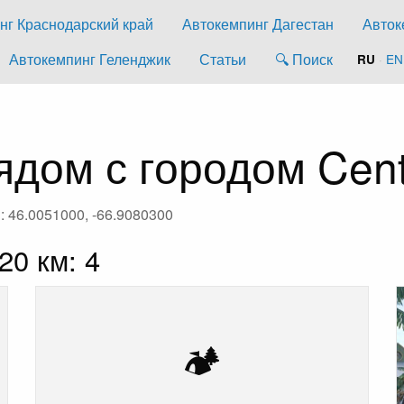
нг Краснодарский край
Автокемпинг Дагестан
Авток
Автокемпинг Геленджик
Статьи
🔍 Поиск
·
EN
RU
дом с городом Cent
: 46.0051000, -66.9080300
20 км: 4
🏕️