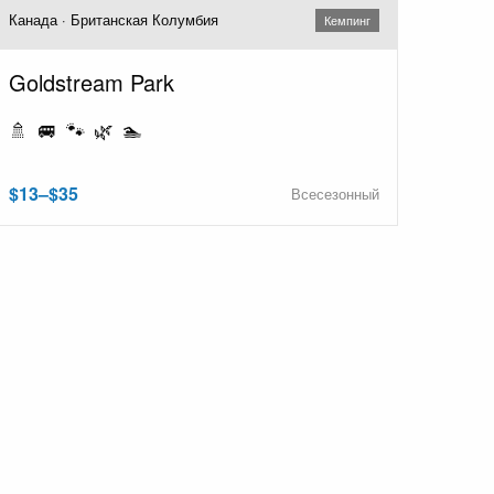
Канада · Британская Колумбия
Кемпинг
Goldstream Park
🚿 🚐 🐾 🌿 🏊
$13–$35
Всесезонный