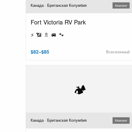
Канада · Британская Колумбия
Кемпинг
Fort Victoria RV Park
⚡ 📶 🚿 🚐 🐾
$82–$85
Всесезонный
🏕️
Канада · Британская Колумбия
Кемпинг