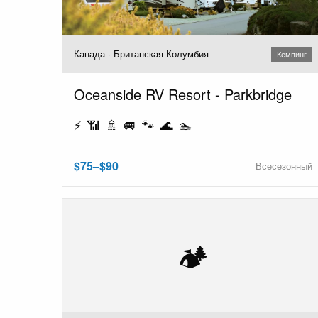
Канада · Британская Колумбия
Кемпинг
Oceanside RV Resort - Parkbridge
⚡ 📶 🚿 🚐 🐾 🌊 🏊
$75–$90
Всесезонный
🏕️