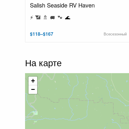
Salish Seaside RV Haven
⚡ 📶 🚿 🚐 🐾 🌊
$118–$167
Всесезонный
На карте
+
−