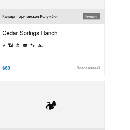
Канада · Британская Колумбия
Кемпинг
Cedar Springs Ranch
⚡ 📶 🚿 🚐 🐾 🏊
$60
Всесезонный
🏕️