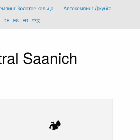
емпинг Золотое кольцо
Автокемпинг Джубга
·
DE
·
ES
·
FR
·
中文
ral Saanich
🏕️