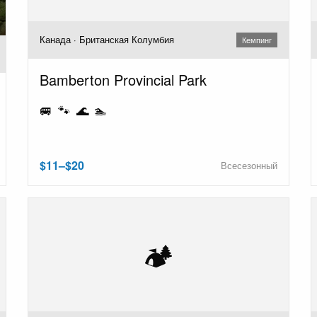
Канада · Британская Колумбия
Кемпинг
Bamberton Provincial Park
🚐 🐾 🌊 🏊
$11–$20
Всесезонный
🏕️