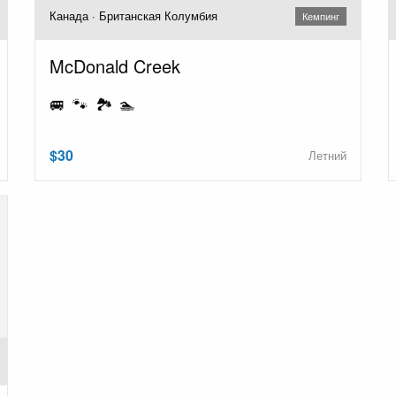
Канада · Британская Колумбия
Кемпинг
McDonald Creek
🚐 🐾 🏞️ 🏊
$30
Летний