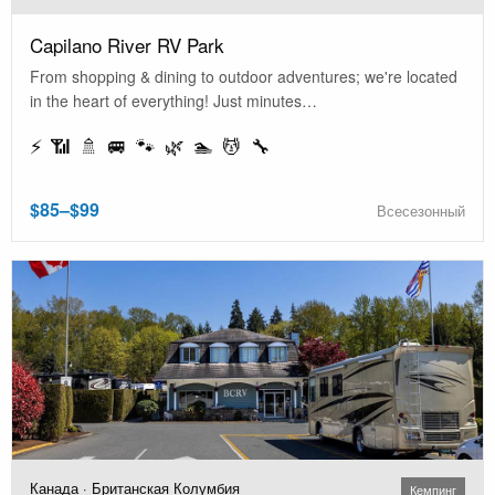
Capilano River RV Park
From shopping & dining to outdoor adventures; we're located
in the heart of everything! Just minutes…
⚡ 📶 🚿 🚐 🐾 🌿 🏊 💆 🔧
$85–$99
Всесезонный
Канада · Британская Колумбия
Кемпинг