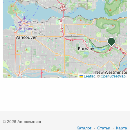
Leaflet
|
©
OpenStreetMap
© 2026 Автокемпинг
Каталог
·
Статьи
·
Карта