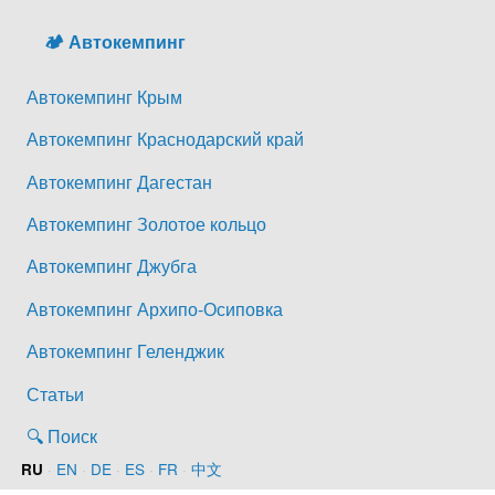
🏕️ Автокемпинг
Автокемпинг Крым
Автокемпинг Краснодарский край
Автокемпинг Дагестан
Автокемпинг Золотое кольцо
Автокемпинг Джубга
Автокемпинг Архипо-Осиповка
Автокемпинг Геленджик
Статьи
🔍 Поиск
·
EN
·
DE
·
ES
·
FR
·
中文
RU