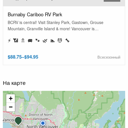
Burnaby Cariboo RV Park
BCRV is central! Visit Stanley Park, Gastown, Grouse
Mountain, Granville Island & more! Vancouver is…
⚡ 📶 🚿 🚐 🐾 🌿 🏊 💆 🔧
$88.75–$94.95
Всесезонный
На карте
+
−