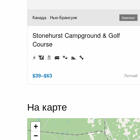
Канада · Нью-Брансуик
Кемпинг
Stonehurst Campground & Golf
Course
⚡ 📶 🚿 🚐 🐾 🏊 🔧
$39–$63
Летний
На карте
+
−