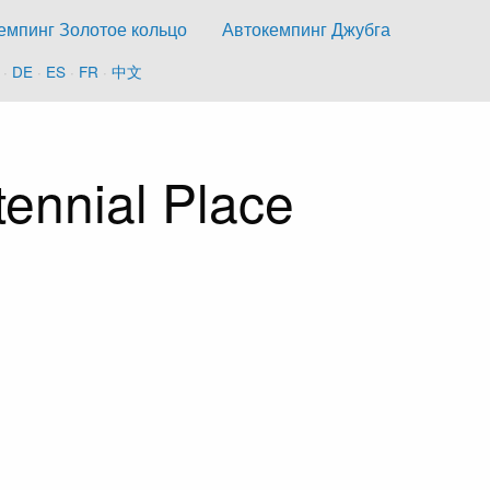
емпинг Золотое кольцо
Автокемпинг Джубга
·
DE
·
ES
·
FR
·
中文
ennial Place