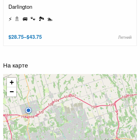
Darlington
⚡ 🚿 🚐 🐾 🏞️ 🏊
$28.75–$43.75
Летний
На карте
+
−