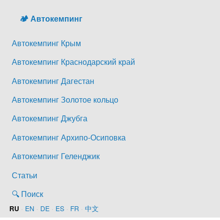
🏕️ Автокемпинг
Автокемпинг Крым
Автокемпинг Краснодарский край
Автокемпинг Дагестан
Автокемпинг Золотое кольцо
Автокемпинг Джубга
Автокемпинг Архипо-Осиповка
Автокемпинг Геленджик
Статьи
🔍 Поиск
·
EN
·
DE
·
ES
·
FR
·
中文
RU