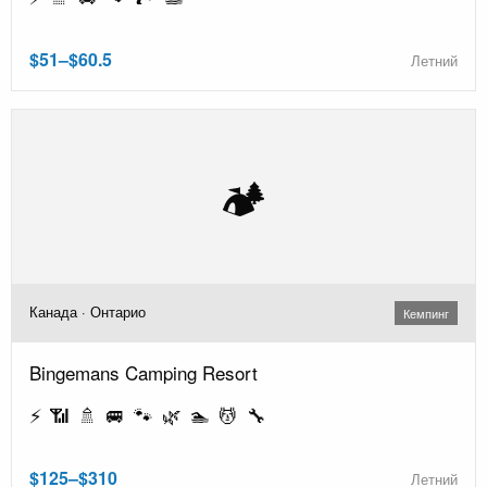
$51–$60.5
Летний
🏕️
Канада · Онтарио
Кемпинг
Bingemans Camping Resort
⚡ 📶 🚿 🚐 🐾 🌿 🏊 💆 🔧
$125–$310
Летний