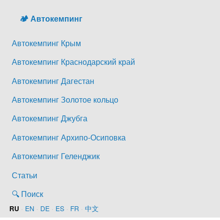
🏕️ Автокемпинг
Автокемпинг Крым
Автокемпинг Краснодарский край
Автокемпинг Дагестан
Автокемпинг Золотое кольцо
Автокемпинг Джубга
Автокемпинг Архипо-Осиповка
Автокемпинг Геленджик
Статьи
🔍 Поиск
·
EN
·
DE
·
ES
·
FR
·
中文
RU