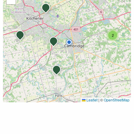
2
Leaflet
|
©
OpenStreetMap