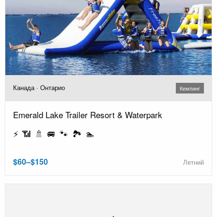
Канада · Онтарио
Кемпинг
Emerald Lake Trailer Resort & Waterpark
⚡ 📶 🚿 🚐 🐾 🏞️ 🏊
$60–$150
Летний