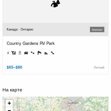
🏕️
Канада · Онтарио
Кемпинг
Country Gardens RV Park
⚡ 📶 🚿 🚐 🐾 🏞️ 🏊 🔧
$65–$80
Летний
На карте
+
−