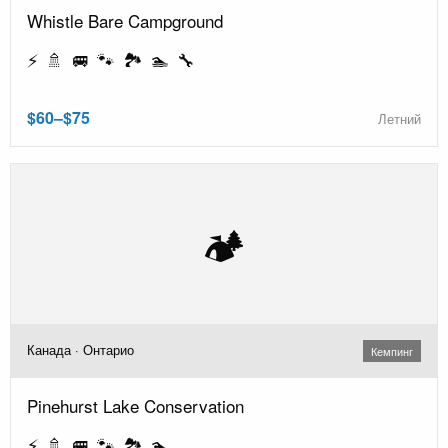
Whistle Bare Campground
⚡ 🚿 🚐 🐾 🏞️ 🏊 🔧
$60–$75
Летний
🏕️
Канада · Онтарио
Кемпинг
Pinehurst Lake Conservation
⚡ 🚿 🚐 🐾 🏞️ 🏊