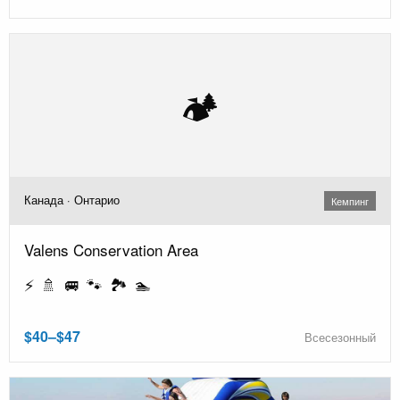
🏕️
Канада · Онтарио
Кемпинг
Valens Conservation Area
⚡ 🚿 🚐 🐾 🏞️ 🏊
$40–$47
Всесезонный