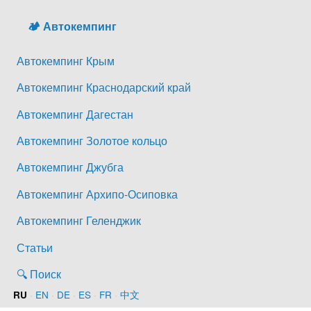
🏕️ Автокемпинг
Автокемпинг Крым
Автокемпинг Краснодарский край
Автокемпинг Дагестан
Автокемпинг Золотое кольцо
Автокемпинг Джубга
Автокемпинг Архипо-Осиповка
Автокемпинг Геленджик
Статьи
🔍 Поиск
·
EN
·
DE
·
ES
·
FR
·
中文
RU