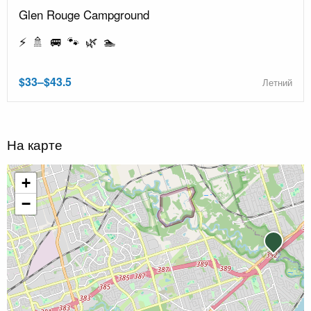
Glen Rouge Campground
⚡ 🚿 🚐 🐾 🌿 🏊
$33–$43.5
Летний
На карте
+
−