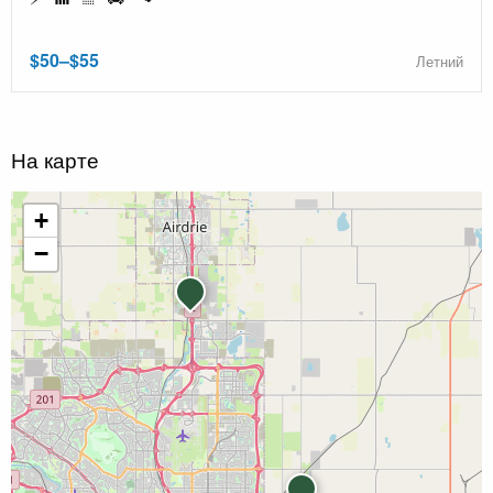
$50–$55
Летний
На карте
+
−