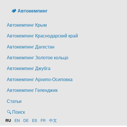
🏕️ Автокемпинг
Автокемпинг Крым
Автокемпинг Краснодарский край
Автокемпинг Дагестан
Автокемпинг Золотое кольцо
Автокемпинг Джубга
Автокемпинг Архипо-Осиповка
Автокемпинг Геленджик
Статьи
🔍 Поиск
·
EN
·
DE
·
ES
·
FR
·
中文
RU