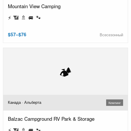
Mountain View Camping
⚡ 📶 🚿 🚐 🐾
$57–$76
Всесезонный
🏕️
Канада · Альберта
Кемпинг
Balzac Campground RV Park & Storage
⚡ 📶 🚿 🚐 🐾