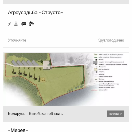
Агроусадьба «Струсто»
⚡ 🚿 🚐 🏞️
Уточняйте
Круглогодично
Беларусь · Витебская область
Кемпинг
«Мерея»