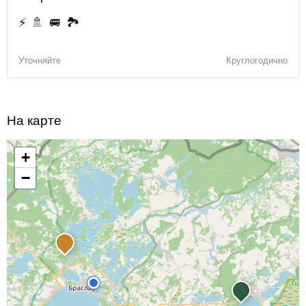
⚡ 🚿 🚐 🏞️
Уточняйте
Круглогодично
На карте
+
−