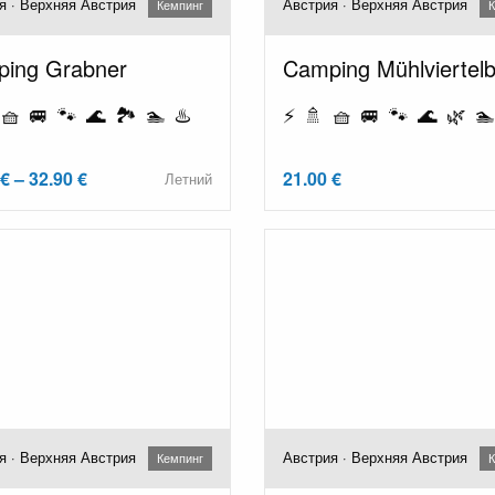
я · Верхняя Австрия
Австрия · Верхняя Австрия
Кемпинг
К
ing Grabner
Camping Mühlviertelb
🧺 🚐 🐾 🌊 🏞️ 🏊 ♨️
⚡ 🚿 🧺 🚐 🐾 🌊 🌿 🏊
€ – 32.90 €
21.00 €
Летний
я · Верхняя Австрия
Австрия · Верхняя Австрия
Кемпинг
К