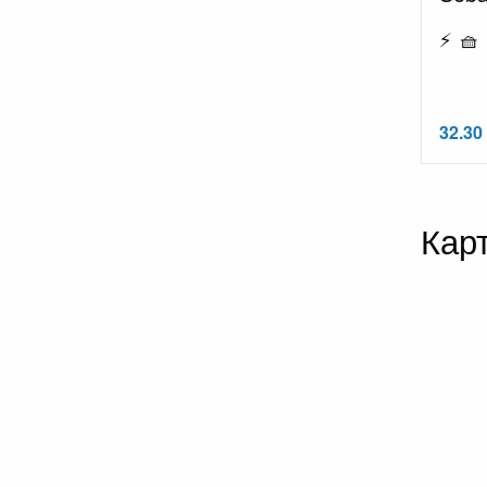
⚡ 🧺 
32.30 
Кар