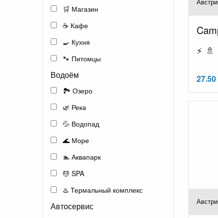
Австри
🛒 Магазин
☕ Кафе
Camp
🍳 Кухня
⚡ 🚿 
🐾 Питомцы
Водоём
27.50 
🏞️ Озеро
🌿 Река
💦 Водопад
🌊 Море
🏊 Аквапарк
💆 SPA
♨️ Термальный комплекс
Австри
Автосервис