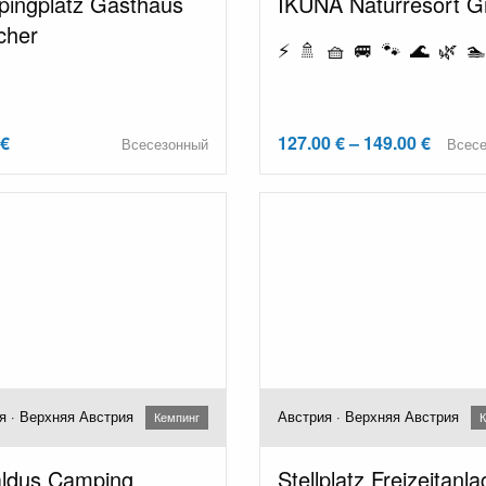
ingplatz Gasthaus
IKUNA Naturresort 
cher
⚡ 🚿 🧺 🚐 🐾 🌊 🌿 🏊
 €
127.00 € – 149.00 €
Всесезонный
Всес
я · Верхняя Австрия
Австрия · Верхняя Австрия
Кемпинг
К
ldus Camping
Stellplatz Freizeitanl