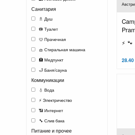
Австри
Санитария
🚿 Душ
Camp
Pram
🚻 Туалет
👕 Прачечная
⚡ 🐾 
🧺 Стиральная машина
🏥 Медпункт
28.40
🛁 Баня/сауна
Коммуникации
💧 Вода
⚡ Электричество
📶 Интернет
🔧 Слив бака
Питание и прочее