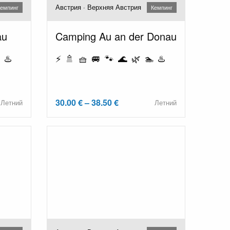
Австрия · Верхняя Австрия
емпинг
Кемпинг
au
Camping Au an der Donau
 ♨️
⚡ 🚿 🧺 🚐 🐾 🌊 🌿 🏊 ♨️
30.00 € – 38.50 €
Летний
Летний