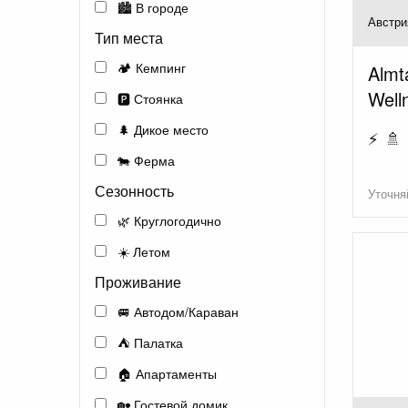
🏙️ В городе
Австри
Тип места
🏕️ Кемпинг
Almt
Well
🅿️ Стоянка
🌲 Дикое место
⚡ 🚿 
🐄 Ферма
Сезонность
Уточня
🌿 Круглогодично
☀️ Летом
Проживание
🚐 Автодом/Караван
⛺ Палатка
🏠 Апартаменты
🏡 Гостевой домик