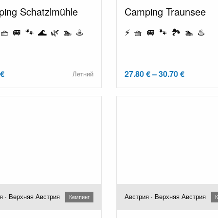
ing Schatzlmühle
Camping Traunsee
🧺 🚐 🐾 🌊 🌿 🏊 ♨️
⚡ 🧺 🚐 🐾 🏞️ 🏊 ♨️
 €
27.80 € – 30.70 €
Летний
я · Верхняя Австрия
Австрия · Верхняя Австрия
Кемпинг
К