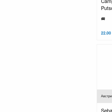
Camp
Puts
🚐
22.00
Австри
Seba