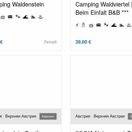
ing Waldenstein
Camping Waldviertel 
Beim Einfalt B&B ***
🧺 🚐 🐾 🌊 🏊 ♨️
⚡ 🚿 🧺 🚐 🐾 🌊 🏊 ♨️
 €
38.00 €
Летний
я · Верхняя Австрия
Австрия · Верхняя Австрия
Кемпинг
К