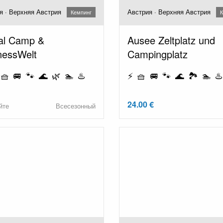
я · Верхняя Австрия
Австрия · Верхняя Австрия
Кемпинг
К
al Camp &
Ausee Zeltplatz und
nessWelt
Campingplatz
🧺 🚐 🐾 🌊 🌿 🏊 ♨️
⚡ 🧺 🚐 🐾 🌊 🏞️ 🏊 ♨
24.00 €
йте
Всесезонный