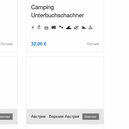
Camping
Unterbuchschachner
⚡ 🚿 🧺 🚐 🐾 🌊 🌿 🏊 ♨️
32.00 €
Летний
Летний
Австрия · Верхняя Австрия
емпинг
Кемпинг