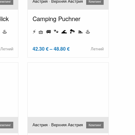
Австрия · Верхняя Австрия
емпинг
Кемпинг
lick
Camping Puchner
 ♨️
⚡ 🧺 🚐 🐾 🌊 🏞️ 🏊 ♨️
42.30 € – 48.80 €
Летний
Летний
Австрия · Верхняя Австрия
емпинг
Кемпинг