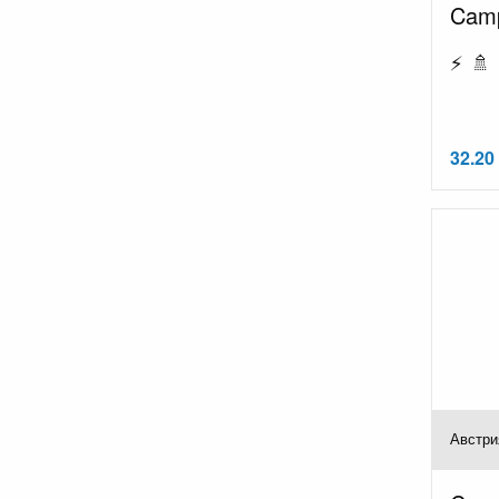
Camp
⚡ 🚿 
32.20
Австри