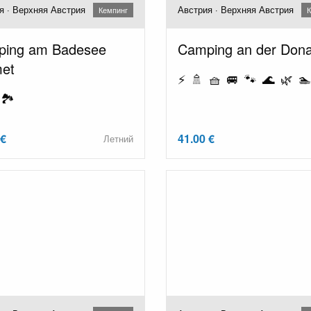
я · Верхняя Австрия
Австрия · Верхняя Австрия
Кемпинг
К
ing am Badesee
Camping an der Don
et
⚡ 🚿 🧺 🚐 🐾 🌊 🌿 🏊
🏞️
 €
41.00 €
Летний