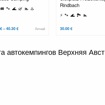
Rindbach
🚐 🐾 🌊 🌿 🏊 ♨️
⚡ 🐾 🌊 🏞️ 🏊
€ – 40.30 €
30.00 €
Летний
та автокемпингов Верхняя Авс