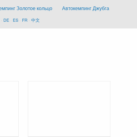
емпинг Золотое кольцо
Автокемпинг Джубга
·
DE
·
ES
·
FR
·
中文