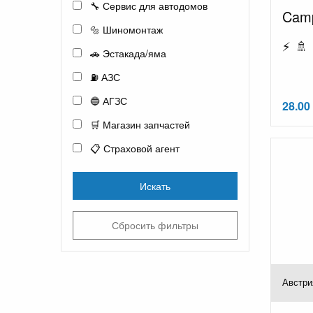
🔧 Сервис для автодомов
Camp
🔩 Шиномонтаж
⚡ 🚿 
🚗 Эстакада/яма
⛽ АЗС
🔵 АГЗС
28.00
🛒 Магазин запчастей
📋 Страховой агент
Искать
Сбросить фильтры
Австри