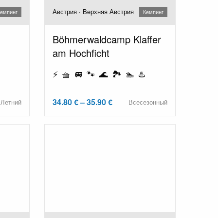
Австрия · Верхняя Австрия
емпинг
Кемпинг
Böhmerwaldcamp Klaffer
am Hochficht
️
⚡ 🧺 🚐 🐾 🌊 🏞️ 🏊 ♨️
34.80 € – 35.90 €
Летний
Всесезонный