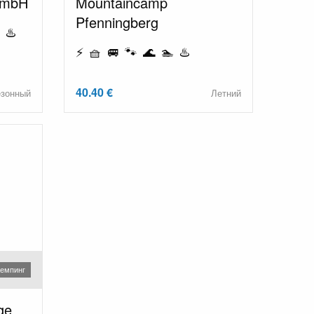
GmbH
Mountaincamp
Pfenningberg
 ♨️
⚡ 🧺 🚐 🐾 🌊 🏊 ♨️
40.40 €
езонный
Летний
емпинг
age