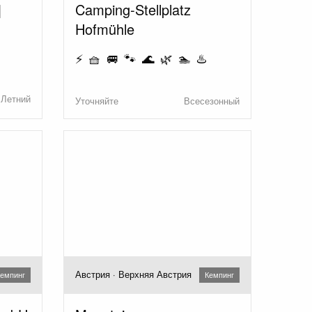
|
Camping-Stellplatz
Hofmühle
⚡ 🧺 🚐 🐾 🌊 🌿 🏊 ♨️
Летний
Уточняйте
Всесезонный
Австрия · Верхняя Австрия
емпинг
Кемпинг