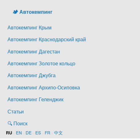
🏕️ Автокемпинг
Автокемпинг Крым
Автокемпинг Краснодарский край
Автокемпинг Дагестан
Автокемпинг Золотое кольцо
Автокемпинг Джубга
Автокемпинг Архипо-Осиповка
Автокемпинг Геленджик
Статьи
🔍 Поиск
·
EN
·
DE
·
ES
·
FR
·
中文
RU