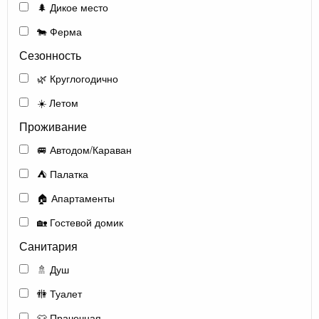
🌲 Дикое место
🐄 Ферма
Сезонность
🌿 Круглогодично
☀️ Летом
Проживание
🚐 Автодом/Караван
⛺ Палатка
🏠 Апартаменты
🏡 Гостевой домик
Санитария
🚿 Душ
🚻 Туалет
👕 Прачечная