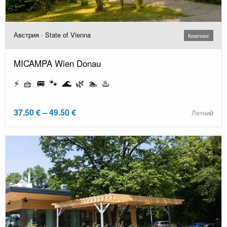
Австрия · State of Vienna
Кемпинг
MICAMPA Wien Donau
⚡ 🧺 🚐 🐾 🌊 🌿 🏊 ♨️
37.50 € – 49.50 €
Летний