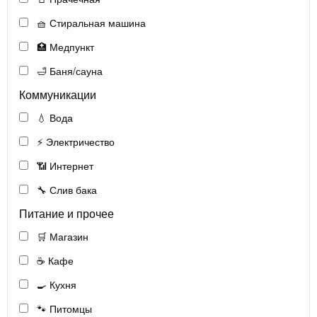
🧺 Стиральная машина
🏥 Медпункт
🛁 Баня/сауна
Коммуникации
💧 Вода
⚡ Электричество
📶 Интернет
🔧 Слив бака
Питание и прочее
🛒 Магазин
☕ Кафе
🍳 Кухня
🐾 Питомцы