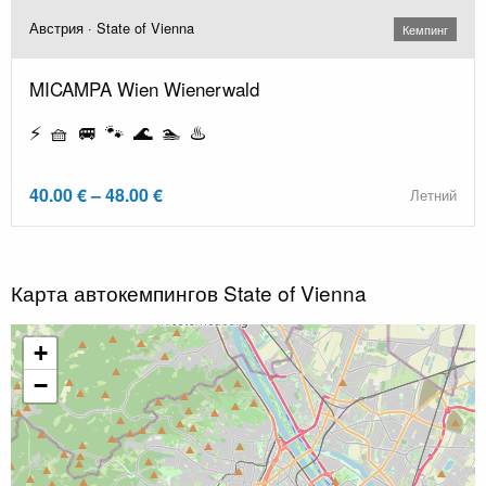
Австрия · State of Vienna
Кемпинг
MICAMPA Wien Wienerwald
⚡ 🧺 🚐 🐾 🌊 🏊 ♨️
40.00 € – 48.00 €
Летний
Карта автокемпингов State of Vienna
+
−