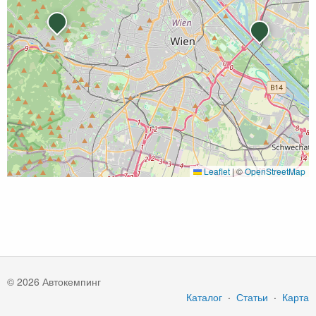
Leaflet
|
©
OpenStreetMap
© 2026 Автокемпинг
Каталог
·
Статьи
·
Карта