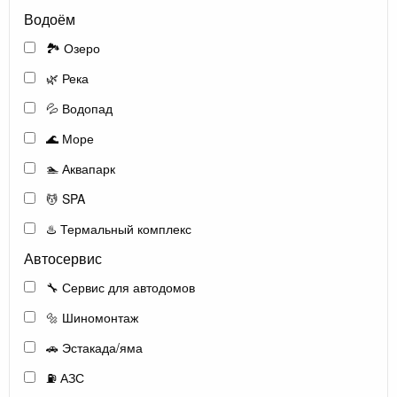
Водоём
🏞️ Озеро
🌿 Река
💦 Водопад
🌊 Море
🏊 Аквапарк
💆 SPA
♨️ Термальный комплекс
Автосервис
🔧 Сервис для автодомов
🔩 Шиномонтаж
🚗 Эстакада/яма
⛽ АЗС