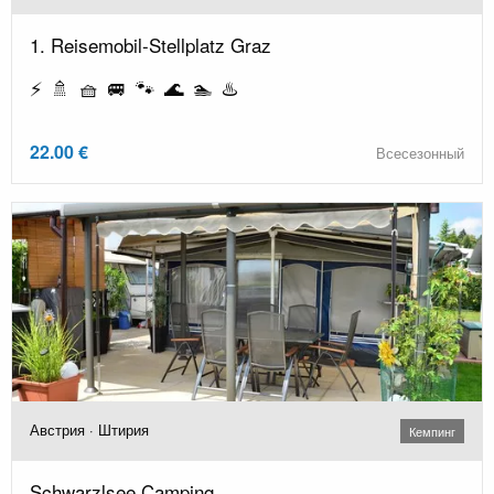
1. Reisemobil-Stellplatz Graz
⚡ 🚿 🧺 🚐 🐾 🌊 🏊 ♨️
22.00 €
Всесезонный
Австрия · Штирия
Кемпинг
Schwarzlsee Camping