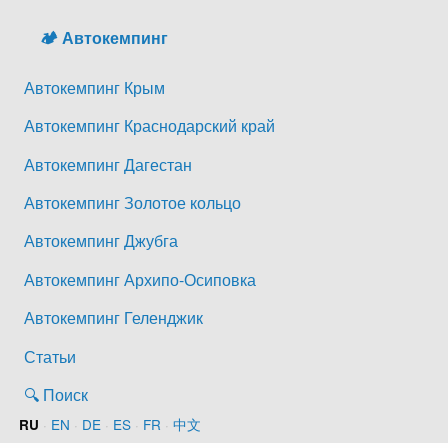
🏕️ Автокемпинг
Автокемпинг Крым
Автокемпинг Краснодарский край
Автокемпинг Дагестан
Автокемпинг Золотое кольцо
Автокемпинг Джубга
Автокемпинг Архипо-Осиповка
Автокемпинг Геленджик
Статьи
🔍 Поиск
·
EN
·
DE
·
ES
·
FR
·
中文
RU