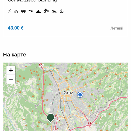
⚡ 🧺 🚐 🐾 🌊 🏞️ 🏊 ♨️
43.00 €
Летний
На карте
+
−