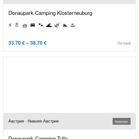
Donaupark Camping Klosterneuburg
⚡ 🚿 🧺 🚐 🐾 🌊 🌿 🏊 ♨️
33.70 € – 38.70 €
Летний
Австрия · Нижняя Австрия
Кемпинг
Donaupark Camping Tulln