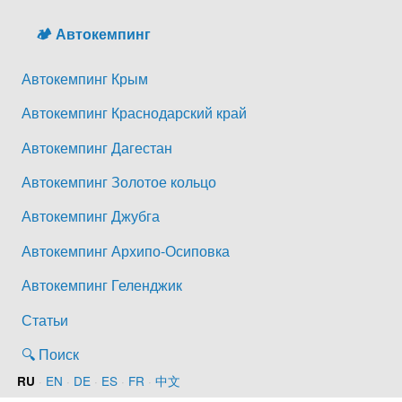
🏕️ Автокемпинг
Автокемпинг Крым
Автокемпинг Краснодарский край
Автокемпинг Дагестан
Автокемпинг Золотое кольцо
Автокемпинг Джубга
Автокемпинг Архипо-Осиповка
Автокемпинг Геленджик
Статьи
🔍 Поиск
·
EN
·
DE
·
ES
·
FR
·
中文
RU