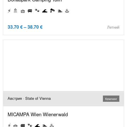
⚡ 🚿 🧺 🚐 🐾 🌊 🏞️ 🏊 ♨️
33.70 € – 38.70 €
Летний
Австрия · State of Vienna
Кемпинг
MICAMPA Wien Wienerwald
⚡ 🧺 🚐 🐾 🌊 🏊 ♨️