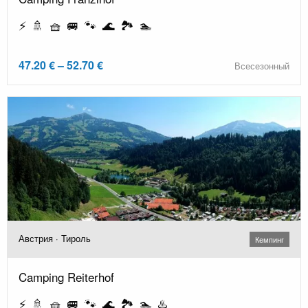
⚡ 🚿 🧺 🚐 🐾 🌊 🏞️ 🏊
47.20 € – 52.70 €
Всесезонный
Австрия · Тироль
Кемпинг
Camping Reiterhof
⚡ 🚿 🧺 🚐 🐾 🌊 🏞️ 🏊 ♨️