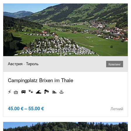
Австрия · Тироль
Кемпинг
Campingplatz Brixen im Thale
⚡ 🧺 🚐 🐾 🌊 🏞️ 🏊 ♨️
45.00 € – 55.00 €
Летний