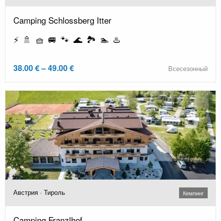
Camping Schlossberg Itter
⚡ 🚿 🧺 🚐 🐾 🌊 🏞️ 🏊 ♨️
38.00 € – 49.00 €
Всесезонный
Австрия · Тироль
Кемпинг
Camping Franzlhof