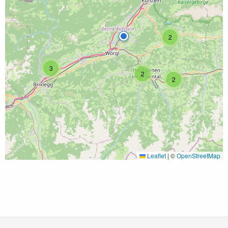
2
3
2
2
Leaflet
|
©
OpenStreetMap