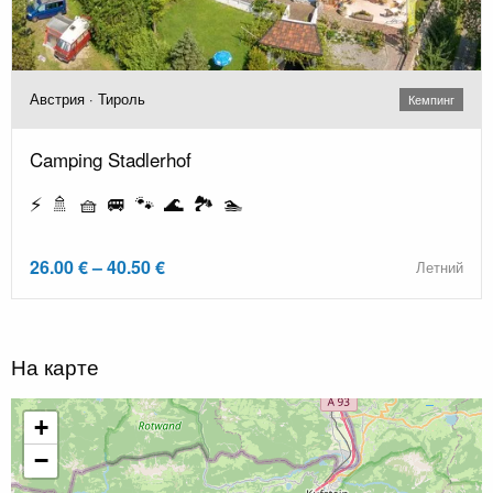
Австрия · Тироль
Кемпинг
Camping Stadlerhof
⚡ 🚿 🧺 🚐 🐾 🌊 🏞️ 🏊
26.00 € – 40.50 €
Летний
На карте
+
−