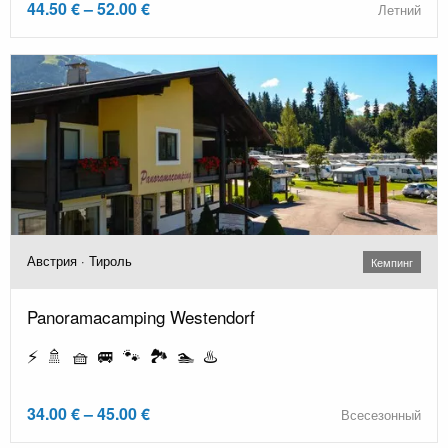
44.50 € – 52.00 €
Летний
Австрия · Тироль
Кемпинг
Panoramacamping Westendorf
⚡ 🚿 🧺 🚐 🐾 🏞️ 🏊 ♨️
34.00 € – 45.00 €
Всесезонный