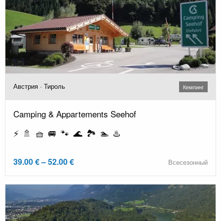
Австрия · Тироль
Кемпинг
Camping & Appartements Seehof
⚡ 🚿 🧺 🚐 🐾 🌊 🏞️ 🏊 ♨️
39.00 € – 52.00 €
Всесезонный