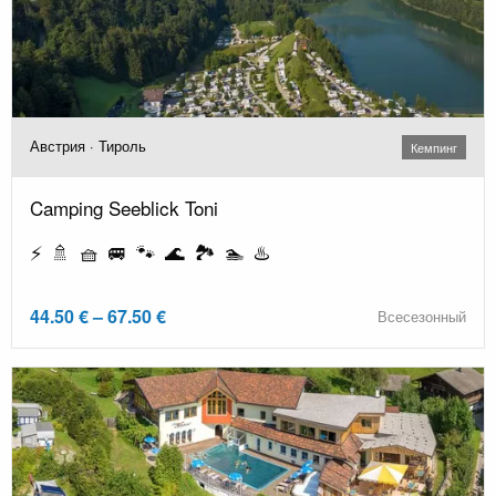
Австрия · Тироль
Кемпинг
Camping Seeblick Toni
⚡ 🚿 🧺 🚐 🐾 🌊 🏞️ 🏊 ♨️
44.50 € – 67.50 €
Всесезонный