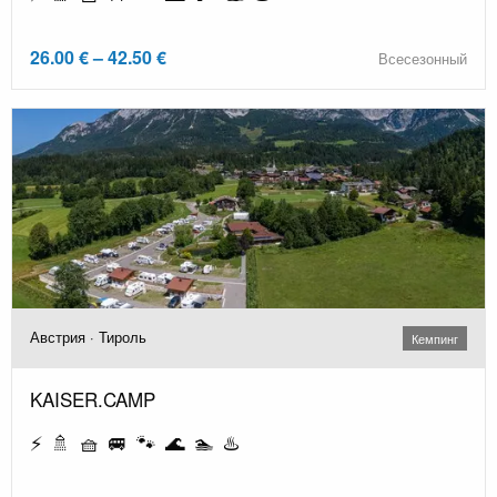
26.00 € – 42.50 €
Всесезонный
Австрия · Тироль
Кемпинг
KAISER.CAMP
⚡ 🚿 🧺 🚐 🐾 🌊 🏊 ♨️