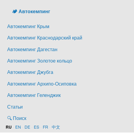
🏕️ Автокемпинг
Автокемпинг Крым
Автокемпинг Краснодарский край
Автокемпинг Дагестан
Автокемпинг Золотое кольцо
Автокемпинг Джубга
Автокемпинг Архипо-Осиповка
Автокемпинг Геленджик
Статьи
🔍 Поиск
·
EN
·
DE
·
ES
·
FR
·
中文
RU