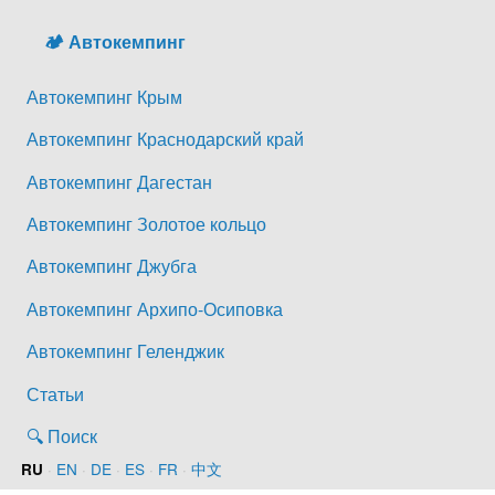
🏕️ Автокемпинг
Автокемпинг Крым
Автокемпинг Краснодарский край
Автокемпинг Дагестан
Автокемпинг Золотое кольцо
Автокемпинг Джубга
Автокемпинг Архипо-Осиповка
Автокемпинг Геленджик
Статьи
🔍 Поиск
·
EN
·
DE
·
ES
·
FR
·
中文
RU