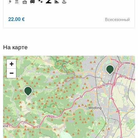
⚡ 🚿 🧺 🚐 🐾 🌊 🏊 ♨️
22.00 €
Всесезонный
На карте
+
−