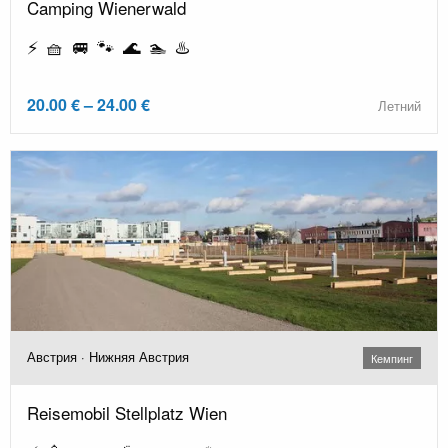
Camping Wienerwald
⚡ 🧺 🚐 🐾 🌊 🏊 ♨️
20.00 € – 24.00 €
Летний
Австрия · Нижняя Австрия
Кемпинг
Reisemobil Stellplatz Wien