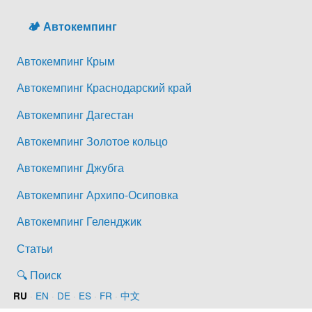
🏕️ Автокемпинг
Автокемпинг Крым
Автокемпинг Краснодарский край
Автокемпинг Дагестан
Автокемпинг Золотое кольцо
Автокемпинг Джубга
Автокемпинг Архипо-Осиповка
Автокемпинг Геленджик
Статьи
🔍 Поиск
·
EN
·
DE
·
ES
·
FR
·
中文
RU