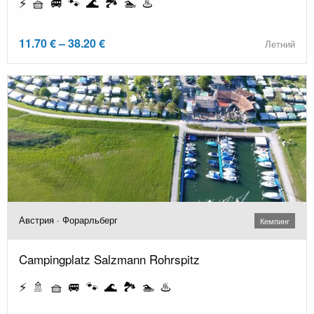
⚡ 🧺 🚐 🐾 🌊 🏞️ 🏊 ♨️
11.70 € – 38.20 €
Летний
Австрия · Форарльберг
Кемпинг
Campingplatz Salzmann Rohrspitz
⚡ 🚿 🧺 🚐 🐾 🌊 🏞️ 🏊 ♨️