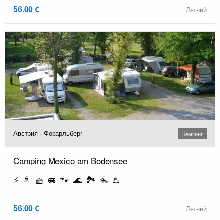
56.00 €
Летний
Австрия · Форарльберг
Кемпинг
Camping Mexico am Bodensee
⚡ 🚿 🧺 🚐 🐾 🌊 🏞️ 🏊 ♨️
56.00 €
Летний