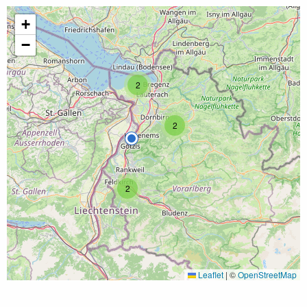
+
−
2
2
2
Leaflet
|
©
OpenStreetMap