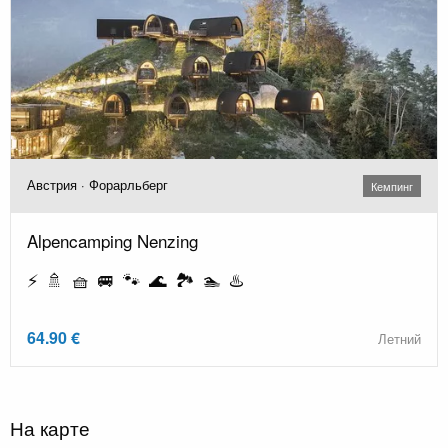
Австрия · Форарльберг
Кемпинг
Alpencamping Nenzing
⚡ 🚿 🧺 🚐 🐾 🌊 🏞️ 🏊 ♨️
64.90 €
Летний
На карте