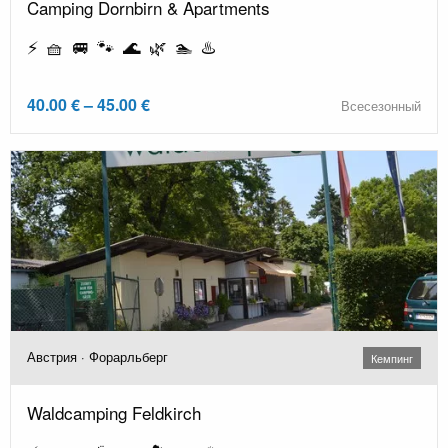
Camping Dornbirn & Apartments
⚡ 🧺 🚐 🐾 🌊 🌿 🏊 ♨️
40.00 € – 45.00 €
Всесезонный
Австрия · Форарльберг
Кемпинг
Waldcamping Feldkirch