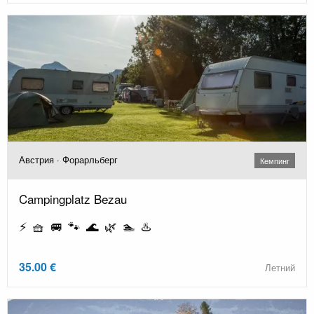
Австрия · Форарльберг
Кемпинг
Campingplatz Bezau
⚡ 🧺 🚐 🐾 🌊 🌿 🏊 ♨️
35.00 €
Летний