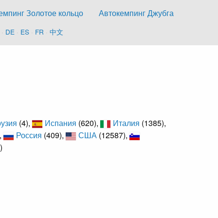
емпинг Золотое кольцо
Автокемпинг Джубга
·
DE
·
ES
·
FR
·
中文
рузия
(4),
Испания
(620),
Италия
(1385),
,
Россия
(409),
США
(12587),
)