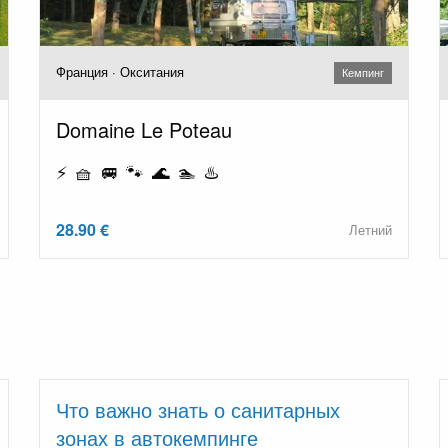
Франция · Окситания
Кемпинг
Domaine Le Poteau
⚡ 🧺 🚐 🐾 🌊 🏊 ♨️
28.90 €
Летний
Что важно знать о санитарных
зонах в автокемпинге