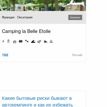
Франция · Окситания
Кемпинг
Camping la Belle Etoile
⚡ 🚿 🧺 🚐 🐾 🌊 🌿 🏊 ♨️
16€
Летний
Какие бытовые риски бывают в
автокемпинге и как их избежать