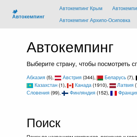
Автокемпинг Крым
Автокемпи
🏕️
Автокемпинг
Автокемпинг Архипо-Осиповка
Автокемпинг
Выберите страну, чтобы посмотреть сп
Абхазия
(5),
Австрия
(344),
Беларусь
(7),
Казахстан
(1),
Канада
(1910),
Латвия
(
Словения
(99),
Финляндия
(152),
Франци
Поиск
Поиск по названиям кемпингов, регионов и горо