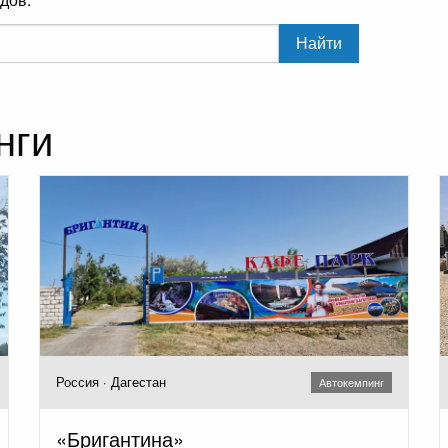
Найти
нги
Россия · Дагестан
Автокемпинг
«Бригантина»