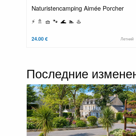
Naturistencamping Aimée Porcher
⚡ 🚿 🧺 🐾 🌊 🏊 ♨️
24.00 €
Летний
Последние измене