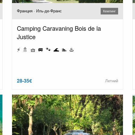
Франция · Иль-де-Франс
Кемпинг
Camping Caravaning Bois de la
Justice
⚡ 🚿 🧺 🚐 🐾 🌊 🏊 ♨️
28-35€
Летний