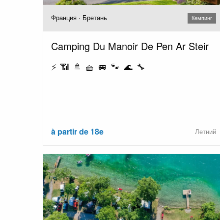
Франция · Бретань
Кемпинг
Camping Du Manoir De Pen Ar Steir
⚡ 📶 🚿 🧺 🚐 🐾 🌊 🔧
à partir de 18e
Летний