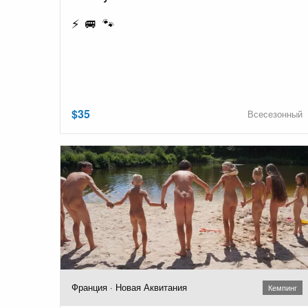
⚡ 🚐 🐾
$35
Всесезонный
Франция · Новая Аквитания
Кемпинг