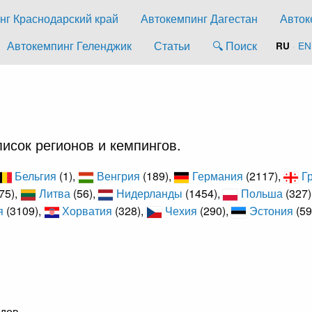
нг Краснодарский край
Автокемпинг Дагестан
Авток
Автокемпинг Геленджик
Статьи
🔍 Поиск
·
EN
RU
исок регионов и кемпингов.
Бельгия
(1),
Венгрия
(189),
Германия
(2117),
Г
75),
Литва
(56),
Нидерланды
(1454),
Польша
(327)
я
(3109),
Хорватия
(328),
Чехия
(290),
Эстония
(59
дов.