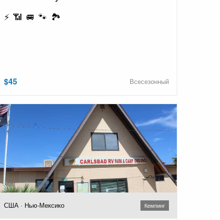
⚡ 📶 🚐 🐾 🏞️
$45
Всесезонный
США · Нью-Мексико
Кемпинг