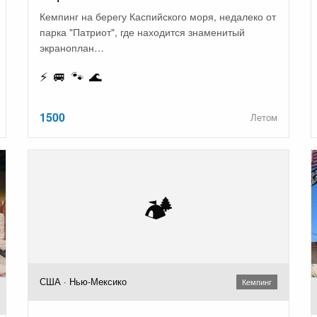
Кемпинг на берегу Каспийского моря, недалеко от
парка "Патриот", где находится знаменитый
экраноплан…
⚡ 🚐 🐾 🌊
1500
Летом
🏕️
США · Нью-Мексико
Кемпинг