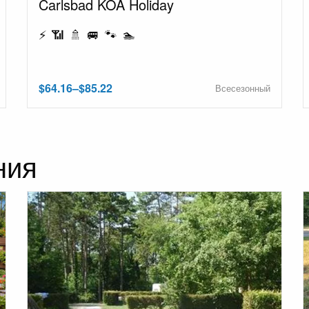
Carlsbad KOA Holiday
⚡ 📶 🚿 🚐 🐾 🏊
$64.16–$85.22
Всесезонный
ния